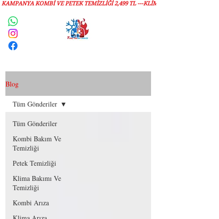
KAMPANYA KOMBİ VE PETEK TEMİZLIĞI 2,499 TL ---KLİMA TEMİZLİĞİ 1,299 TL
Servis Talebi
Blog
Tüm Gönderiler
Tüm Gönderiler
Kombi Bakım Ve
Temizliği
Petek Temizliği
Klima Bakımı Ve
Temizliği
Kombi Arıza
Klima Arıza