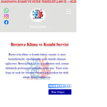
KAMPANYA KOMBİ VE PETEK TEMİZLIĞI 2,499 TL ---KLİMA TEMİZLİĞİ 1,299 TL
Servis Talebi
Bornova Klima ve Kombi Servisi
Bornova'da klima ve kombi bakım, onarım ve arıza
hizmetlerinizle, cihazlarınızın uzun ömürlü olmasını
sağlıyoruz. Bornova’daki ev ve iş yerlerinize özel, uzman
ekibimizle profesyonel çözümler sunuyoruz. Yazın serin,
kışın ise sıcak bir ortamda olmanız için gereken her türlü
teknik desteği sağlıyoruz.
0555-245-00-35
Bize Ulaşın