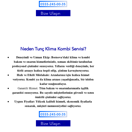
0555-245-00-35
Bize Ulaşın
Neden Tunç Klima Kombi Servisi?
Deneyimli ve Uzman Ekip
: Bornova'daki klima ve kombi
bakım ve onarım hizmetlerinizde, uzman ekibimiz tarafından
profesyonel çözümler sunuyoruz. Yılların verdiği deneyimle, her
türlü arızayı hızlıca tespit edip, çözüme kavuşturuyoruz.
Hızlı ve Etkili Müdahale
: Arızalarınız için hızlıca hizmet
veriyoruz. Kombi ya da klima arızası yaşadığınızda, bir telefon
kadar uzağınızdayız.
Garantili Hizmet:
Tüm bakım ve onarımlarımızda işçilik
garantisi sunuyoruz. Bu sayede müşterilerimize güvenli ve uzun
ömürlü çözümler sağlıyoruz.
Uygun Fiyatlar
: Yüksek kaliteli hizmeti, ekonomik fiyatlarla
sunarak, müşteri memnuniyetini sağlıyoruz.
0555-245-00-35
Bize Ulaşın