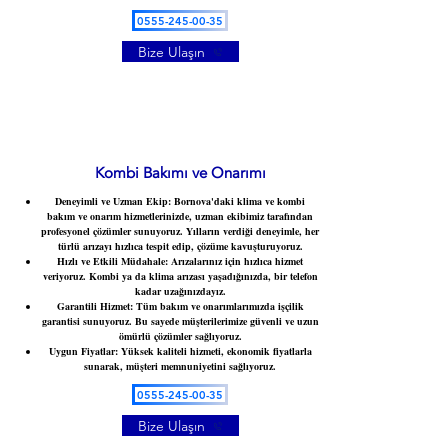
0555-245-00-35
Bize Ulaşın
Kombi Bakımı ve Onarımı
Deneyimli ve Uzman Ekip
: Bornova'daki klima ve kombi
bakım ve onarım hizmetlerinizde, uzman ekibimiz tarafından
profesyonel çözümler sunuyoruz. Yılların verdiği deneyimle, her
türlü arızayı hızlıca tespit edip, çözüme kavuşturuyoruz.
Hızlı ve Etkili Müdahale
: Arızalarınız için hızlıca hizmet
veriyoruz. Kombi ya da klima arızası yaşadığınızda, bir telefon
kadar uzağınızdayız.
Garantili Hizmet
: Tüm bakım ve onarımlarımızda işçilik
garantisi sunuyoruz. Bu sayede müşterilerimize güvenli ve uzun
ömürlü çözümler sağlıyoruz.
Uygun Fiyatlar
: Yüksek kaliteli hizmeti, ekonomik fiyatlarla
sunarak, müşteri memnuniyetini sağlıyoruz.
0555-245-00-35
Bize Ulaşın