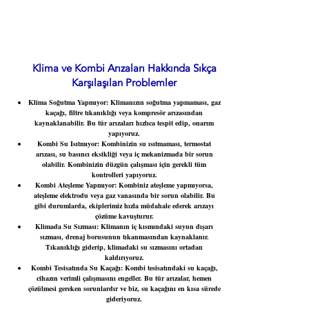
Klima ve Kombi Arızaları Hakkında Sıkça
Karşılaşılan Problemler
Klima Soğutma Yapmıyor:
Klimanızın soğutma yapmaması, gaz
kaçağı, filtre tıkanıklığı veya kompresör arızasından
kaynaklanabilir. Bu tür arızaları hızlıca tespit edip, onarım
yapıyoruz.
Kombi Su Isıtmıyor
: Kombinizin su ısıtmaması, termostat
arızası, su basıncı eksikliği veya iç mekanizmada bir sorun
olabilir. Kombinizin düzgün çalışması için gerekli tüm
kontrolleri yapıyoruz.
Kombi Ateşleme Yapmıyor
: Kombiniz ateşleme yapmıyorsa,
ateşleme elektrodu veya gaz vanasında bir sorun olabilir. Bu
gibi durumlarda, ekiplerimiz hızla müdahale ederek arızayı
çözüme kavuşturur.
Klimada Su Sızması:
Klimanın iç kısmındaki suyun dışarı
sızması, drenaj borusunun tıkanmasından kaynaklanır.
Tıkanıklığı giderip, klimadaki su sızmasını ortadan
kaldırıyoruz.
Kombi Tesisatında Su Kaçağı:
Kombi tesisatındaki su kaçağı,
cihazın verimli çalışmasını engeller. Bu tür arızalar, hemen
çözülmesi gereken sorunlardır ve biz, su kaçağını en kısa sürede
gideriyoruz.