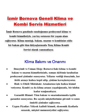
İzmir Bornova Geneli Klima ve
Kombi Servis Hizmetleri
İzmir Bornova genelinde sunduğumuz profesyonel klima ve
kombi hizmetleriyle, yaz kış sorunsuz bir yaşam alanı
sağlıyoruz. Klima montajı, bakım, onarım ve kombinize yılda
bir bakım gibi tüm ihtiyaçlarınızda Tunç Klima Kombi
Servisi olarak yanınızdayız.
Klima Bakımı ve Onarımı
Deneyimli ve Uzman Ekip:
Bornova'daki klima ve kombi
bakım ve onarım hizmetlerinizde, uzman ekibimiz tarafından
profesyonel çözümler sunuyoruz. Yılların verdiği deneyimle, her
türlü arızayı hızlıca tespit edip, çözüme kavuşturuyoruz.
Hızlı ve Etkili Müdahale:
Arızalarınız için hızlıca hizmet
veriyoruz. Kombi ya da klima arızası yaşadığınızda, bir telefon
kadar uzağınızdayız.
Garantili Hizmet
: Tüm bakım ve onarımlarımızda işçilik
garantisi sunuyoruz. Bu sayede müşterilerimize güvenli ve uzun
ömürlü çözümler sağlıyoruz.
Uygun Fiyatlar:
Yüksek kaliteli hizmeti, ekonomik fiyatlarla
sunarak, müşteri memnuniyetini sağlıyoruz.