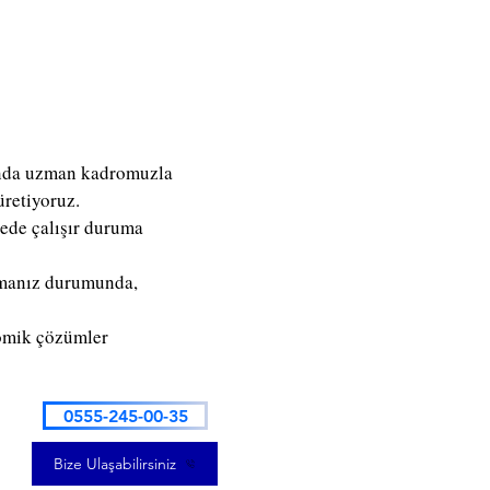
jında uzman kadromuzla
üretiyoruz.
rede çalışır duruma
şamanız durumunda,
nomik çözümler
0555-245-00-35
Bize Ulaşabilirsiniz