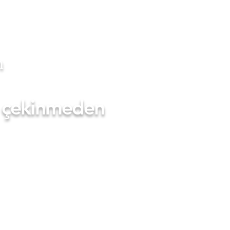
m
en çekinmeden