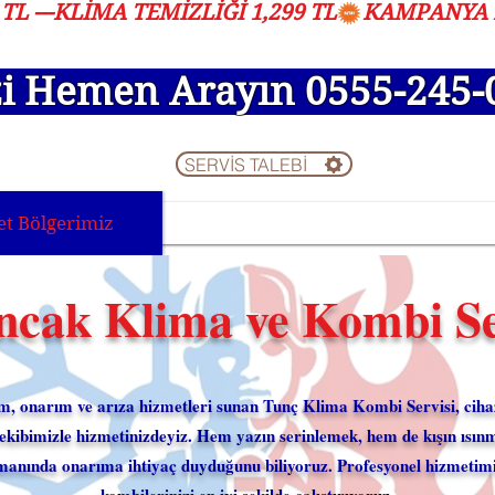
L ---KLİMA TEMİZLİĞİ 1,299 TL
zi Hemen Arayın 0555-245-
SERVİS TALEBİ
t Bölgerimiz
Bakım Resimleri
Müşter
ncak Klima ve Kombi Se
m, onarım ve arıza hizmetleri sunan Tunç Klima Kombi Servisi, cihaz
ekibimizle hizmetinizdeyiz. Hem yazın serinlemek, hem de kışın ısınm
manında onarıma ihtiyaç duyduğunu biliyoruz. Profesyonel hizmetimizl