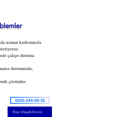
oblemler
jında uzman kadromuzla
üretiyoruz.
rede çalışır duruma
şamanız durumunda,
nomik çözümler
0555-245-00-35
Bize Ulaşabilirsiniz