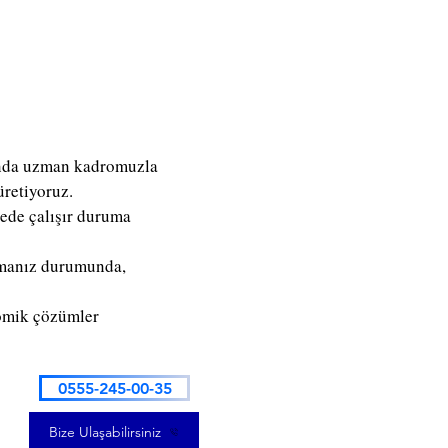
jında uzman kadromuzla
üretiyoruz.
rede çalışır duruma
şamanız durumunda,
nomik çözümler
0555-245-00-35
Bize Ulaşabilirsiniz