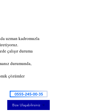
jında uzman kadromuzla
üretiyoruz.
rede çalışır duruma
şamanız durumunda,
nomik çözümler
0555-245-00-35
Bize Ulaşabilirsiniz