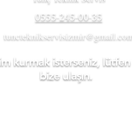
0555-245-00-35
tuncteknikservisizmir@gmail.co
işim kurmak isterseniz, lütf
bize ulaşın.