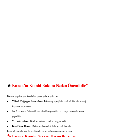
🔥 
Konak’ta Kombi Bakımı Neden Önemlidir?
Bakımı yapılmayan kombiler şu sorunlara yol açar:
Yüksek Doğalgaz Faturaları:
 Tıkanmış eşanjörler ve kirli filtreler enerji 
kaybına neden olur.
Sık Arızalar:
 Düzenli kontrol edilmeyen cihazlar, kışın ortasında arıza 
yapabilir.
Yetersiz Isıtma:
 Petekler ısınmaz, odalar soğuk kalır.
Kısa Cihaz Ömrü:
 Bakımsız kombiler daha çabuk bozulur.
Konak kombi bakım hizmetimizle bu sorunların önüne geçiyoruz.
🔧 Konak Kombi Servisi Hizmetlerimiz