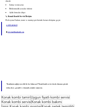
olarak:
Isıtma verimi artar
Beklenmedik arızalar önlenir
Aylık faturalar düşer
Konak Kombi Servisi İletişim
📞 
Profesyonel bakım, tamir ve montaj için bizimle hemen iletişime geçin:
📱 0555-245-00-35
🌐 
www.tuncklimakombi.com
“Kombinizin sağlığı için yılda bir kez bakım şart!”Konak kombi servisi olarak cihazınızı güvenle 
teslim alıyor, garantili ve ekonomik çözümler sunuyoruz.
Konak kombi tamiri
Uygun fiyatlı kombi servisi
Konak kombi servisi
Konak kombi bakımı
İzmir Konak kombi montajı
Konak petek temizliği