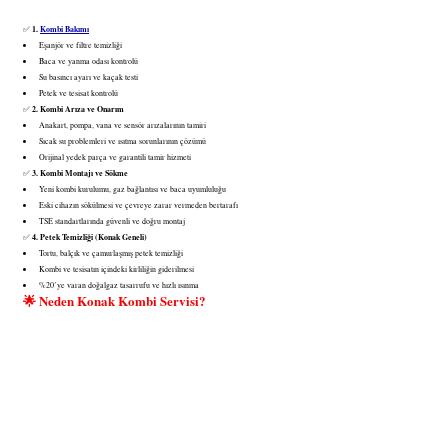
1. 
Kombi Bakımı
✅ 
Eşanjör ve filtre temizliği
Baca ve yanma odası kontrolü
Su basıncı ayarı ve kaçak testi
Petek ve tesisat kontrolü
2. Kombi Arıza ve Onarım
✅ 
Anakart, pompa, vana ve sensör arızalarının tamiri
Sıcak su problemleri ve ısıtma sorunlarının çözümü
Orijinal yedek parça ve garantili tamir hizmeti
3. Kombi Montajı ve Sökme
✅ 
Yeni kombi kurulumu, gaz bağlantısı ve baca uyumluluğu
Eski cihazın sökülmesi ve çevreye zarar vermeden bertarafı
TSE standartlarında güvenli ve doğru montaj
4. Petek Temizliği (Konak Geneli)
✅ 
Tortu, balçık ve çamurlaşmış petek temizliği
Kombi ve tesisatın içindeki kirliliğin giderilmesi
%20’ye varan doğalgaz tasarrufu ve hızlı ısınma
🌟 Neden Konak Kombi Servisi?