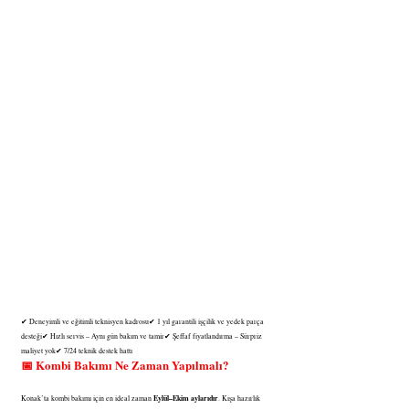
✔ Deneyimli ve eğitimli teknisyen kadrosu✔ 1 yıl garantili işçilik ve yedek parça 
desteği✔ Hızlı servis – Aynı gün bakım ve tamir✔ Şeffaf fiyatlandırma – Sürpriz 
maliyet yok✔ 7/24 teknik destek hattı
📅 Kombi Bakımı Ne Zaman Yapılmalı?
Eylül–Ekim aylarıdır
Konak’ta kombi bakımı için en ideal zaman 
. Kışa hazırlık 