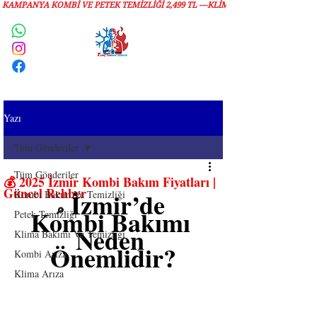
KAMPANYA KOMBİ VE PETEK TEMİZLIĞI 2,499 TL ---KLİMA TEMİZLİĞİ 1,299 TL
Servis Talebi
Yazı
Tüm Gönderiler
Tüm Gönderiler
💰 2025 İzmir Kombi Bakım Fiyatları |
Güncel Rehber
 İzmir’de 
Kombi Bakım Ve Temizliği
Kombi Bakımı 
🔎
Petek Temizliği
Neden 
Klima Bakımı Ve Temizliği
Önemlidir?
Kombi Arıza
Klima Arıza