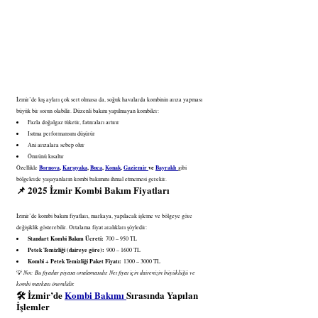
İzmir’de kış ayları çok sert olmasa da, soğuk havalarda kombinin arıza yapması 
büyük bir sorun olabilir. Düzenli bakım yapılmayan kombiler:
Fazla doğalgaz tüketir, faturaları artırır
Isıtma performansını düşürür
Ani arızalara sebep olur
Ömrünü kısaltır
Bornova
, 
Karşıyaka
, 
Buca
, 
Konak
, 
Gaziemir 
ve 
Bayraklı
Özellikle 
gibi 
bölgelerde yaşayanların kombi bakımını ihmal etmemesi gerekir.
📌 
2025 İzmir Kombi Bakım Fiyatları
İzmir’de kombi bakım fiyatları, markaya, yapılacak işleme ve bölgeye göre 
değişiklik gösterebilir. Ortalama fiyat aralıkları şöyledir:
Standart Kombi Bakım Ücreti:
 700 – 950 TL
Petek Temizliği (daireye göre):
 900 – 1600 TL
Kombi + Petek Temizliği Paket Fiyatı:
 1300 – 3000 TL
Not: Bu fiyatlar piyasa ortalamasıdır. Net fiyat için dairenizin büyüklüğü ve 
💡 
kombi markası önemlidir.
🛠 
İzmir’de 
Kombi Bakımı 
Sırasında Yapılan 
İşlemler