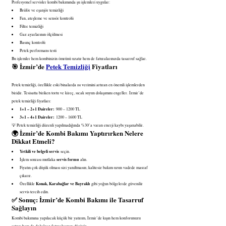
Profesyonel servisler kombi bakımında şu işlemleri uygular:
Brülör ve eşanjör temizliği
Fan, ateşleme ve sensör kontrolü
Filtre temizliği
Gaz ayarlarının ölçülmesi
Basınç kontrolü
Petek performans testi
Bu işlemler hem kombinizin ömrünü uzatır hem de faturalarınızda tasarruf sağlar.
🎯
 İzmir’de 
Petek Temizliği
 Fiyatları
Petek temizliği, özellikle eski binalarda ısı verimini artıran en önemli işlemlerden 
biridir. Tesisatta biriken tortu ve kireç, sıcak suyun dolaşımını engeller. İzmir’de 
petek temizliği fiyatları:
1+1 – 2+1 Daireler:
 900 – 1200 TL
3+1 – 4+1 Daireler:
 1200 – 1600 TL
💡 Petek temizliği düzenli yapılmadığında %30’a varan enerji kaybı yaşanabilir.
🌍 
İzmir’de Kombi Bakımı Yaptırırken Nelere 
Dikkat Etmeli?
Yetkili ve belgeli servis
 seçin.
servis formu
İşlem sonrası mutlaka 
 alın.
Fiyatın çok düşük olması sizi yanıltmasın; kalitesiz bakım uzun vadede masraf 
çıkarır.
Konak, Karabağlar ve Bayraklı
Özellikle 
 gibi yoğun bölgelerde güvenilir 
servis tercih edin.
✅ 
Sonuç: İzmir’de Kombi Bakımı ile Tasarruf 
Sağlayın
Kombi bakımına yapılacak küçük bir yatırım, İzmir’de kışın hem konforunuzu 
artırır hem de doğalgaz faturalarınızı düşürür.