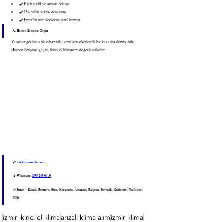
✔️ Hızlı teklif ve anında ödeme
✔️ 15+ yıllık sektör deneyimi
✔️ İzmir’in tüm ilçelerine özel hizmet
📞 Hemen İletişime Geçin
Yararsız görünen bir cihaz bile, sizin için ekonomik bir kazanca dönüşebilir. 
Hemen iletişime geçin, ikinci el klimanızı değerlendirelim.
🔗 
tuncklimakombi.com
📱 WhatsApp: 
0555-245-00-35
📍 İzmir – Konak, Bornova, Buca, Karşıyaka, Alsancak, Balçova, Bayraklı, Gaziemir, Narlıdere, 
Çiğli
izmir ikinci el klima
arızalı klima alım
izmir klima