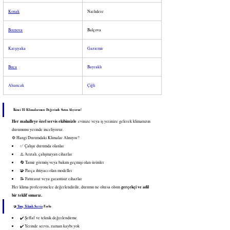
Konak
Narlıdere
Bornova
Balçova
Karşıyaka
Gaziemir
Buca
Bayraklı
Alsancak
Çiğli
İkinci El Klimalarınızı Değerinde Satın Alıyoruz!
Her mahalleye özel servis ekibimizle
 evinize veya iş yerinize gelerek klimanızın 
durumunu yerinde inceliyoruz.
⚙️ Hangi Durumdaki Klimalar Alınıyor?
✅ Çalışır durumda olanlar
⚠️ Arızalı, çalışmayan cihazlar
🔄 Tamir görmüş veya bakım geçmişi olan ürünler
🧩 Parça ihtiyacı olan modeller
📝 Faturasız veya garantisiz cihazlar
gerçekçi ve adil 
Her klima profesyonelce değerlendirilir, durumu ne olursa olsun 
bir teklif sunarız.
🤝
 Tunç Teknik Servis
 Farkı
✔️ Şeffaf ve teknik değerlendirme
✔️ Yerinde servis, zaman kaybı yok