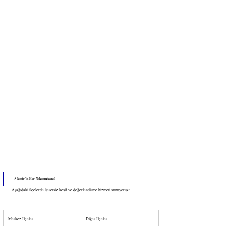
📍 İzmir’in Her Noktasındayız!
Aşağıdaki ilçelerde ücretsiz keşif ve değerlendirme hizmeti sunuyoruz:
Merkez İlçeler
Diğer İlçeler