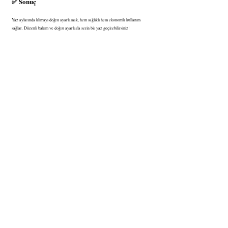
✅ Sonuç
Yaz aylarında klimayı doğru ayarlamak, hem sağlıklı hem ekonomik kullanım 
sağlar. Düzenli bakım ve doğru ayarlarla serin bir yaz geçirebilirsiniz!