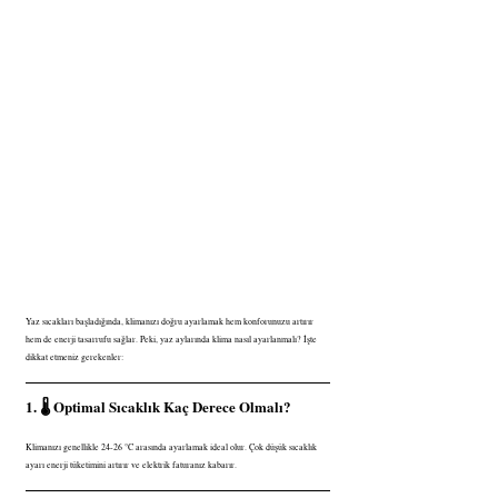
Yaz sıcakları başladığında, klimanızı doğru ayarlamak hem konforunuzu artırır 
hem de enerji tasarrufu sağlar. Peki, yaz aylarında klima nasıl ayarlanmalı? İşte 
dikkat etmeniz gerekenler:
1. 🌡️ Optimal Sıcaklık Kaç Derece Olmalı?
Klimanızı genellikle 24-26 °C arasında ayarlamak ideal olur. Çok düşük sıcaklık 
ayarı enerji tüketimini artırır ve elektrik faturanız kabarır.