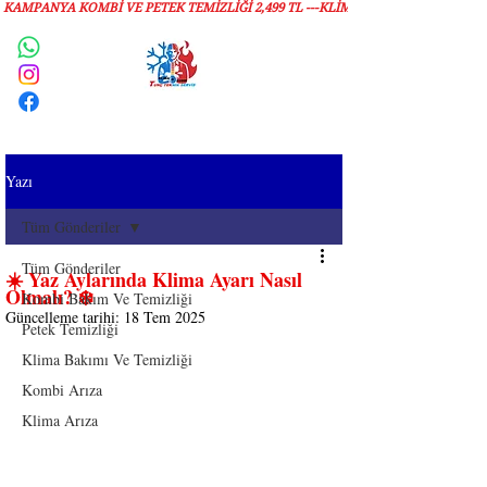
KAMPANYA KOMBİ VE PETEK TEMİZLIĞI 2,499 TL ---KLİMA TEMİZLİĞİ 1,299 TL
Servis Talebi
Yazı
Tüm Gönderiler
Tüm Gönderiler
☀️ Yaz Aylarında Klima Ayarı Nasıl
Olmalı? ❄️
Kombi Bakım Ve Temizliği
Güncelleme tarihi:
18 Tem 2025
Petek Temizliği
Klima Bakımı Ve Temizliği
Kombi Arıza
Klima Arıza