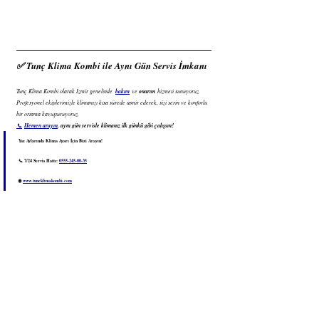
✅ 
Tunç Klima Kombi ile Aynı Gün Servis İmkanı
Tunç Klima Kombi olarak İzmir genelinde  
bakım
 ve 
onarım
 hizmeti sunuyoruz. 
Profesyonel ekiplerimizle klimanızı kısa sürede tamir ederek, sizi serin ve konforlu 
bir ortama kavuşturuyoruz.
📞
Hemen arayın
, aynı gün servisle klimanız ilk günkü gibi çalışsın!
Yaz Aylarında Klima Ayarı İçin Bizi Arayın!
📞 7/24 Servis Hattı: 
0555-245-00-35
🌐 
www.tuncklimakombi.com