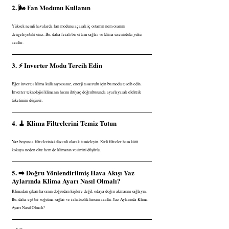
2. 🌬️ Fan Modunu Kullanın
Yüksek nemli havalarda fan modunu açarak iç ortamın nem oranını 
dengeleyebilirsiniz. Bu, daha ferah bir ortam sağlar ve klima üzerindeki yükü 
azaltır.
3. ⚡ Inverter Modu Tercih Edin
Eğer inverter klima kullanıyorsanız, enerji tasarrufu için bu modu tercih edin. 
Inverter teknolojisi klimanın hızını ihtiyaç doğrultusunda ayarlayarak elektrik 
tüketimini düşürür.
4. 🧹 Klima Filtrelerini Temiz Tutun
Yaz boyunca filtrelerinizi düzenli olarak temizleyin. Kirli filtreler hem kötü 
kokuya neden olur hem de klimanın verimini düşürür.
5. ➡️ Doğru Yönlendirilmiş Hava Akışı Yaz 
Aylarında Klima Ayarı Nasıl Olmalı?
Klimadan çıkan havanın doğrudan kişilere değil, odaya doğru akmasını sağlayın. 
Bu, daha eşit bir soğutma sağlar ve rahatsızlık hissini azaltır.Yaz Aylarında Klima 
Ayarı Nasıl Olmalı?