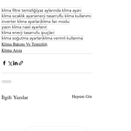
klima filtre temizliği
yaz aylarında klima ayarı
klima sıcaklık ayarı
enerji tasarruflu klima kullanımı
inverter klima ayarları
klima fan modu
yazın klima nasıl ayarlanır
klima enerji tasarrufu ipuçları
klima soğutma ayarları
klima verimli kullanma
Klima Bakımı Ve Temizliği
Klima Arıza
İlgili Yazılar
Hepsini Gör