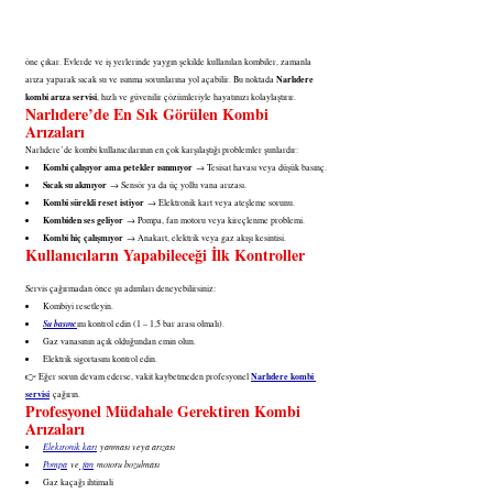
öne çıkar. Evlerde ve iş yerlerinde yaygın şekilde kullanılan kombiler, zamanla 
Narlıdere 
arıza yaparak sıcak su ve ısınma sorunlarına yol açabilir. Bu noktada 
kombi arıza servisi
, hızlı ve güvenilir çözümleriyle hayatınızı kolaylaştırır.
Narlıdere’de En Sık Görülen Kombi 
Arızaları
Narlıdere’de kombi kullanıcılarının en çok karşılaştığı problemler şunlardır:
Kombi çalışıyor ama petekler ısınmıyor
 → Tesisat havası veya düşük basınç.
Sıcak su akmıyor
 → Sensör ya da üç yollu vana arızası.
Kombi sürekli reset istiyor
 → Elektronik kart veya ateşleme sorunu.
Kombiden ses geliyor
 → Pompa, fan motoru veya kireçlenme problemi.
Kombi hiç çalışmıyor
 → Anakart, elektrik veya gaz akışı kesintisi.
Kullanıcıların Yapabileceği İlk Kontroller
Servis çağırmadan önce şu adımları deneyebilirsiniz:
Kombiyi resetleyin.
Su basınc
ını kontrol edin (1 – 1,5 bar arası olmalı).
Gaz vanasının açık olduğundan emin olun.
Elektrik sigortasını kontrol edin.
Narlıdere kombi 
👉 Eğer sorun devam ederse, vakit kaybetmeden profesyonel 
servisi
 çağırın.
Profesyonel Müdahale Gerektiren Kombi 
Arızaları
Elektronik kart
 yanması veya arızası
Pompa
 ve
 fan
 motoru bozulması
Gaz kaçağı ihtimali