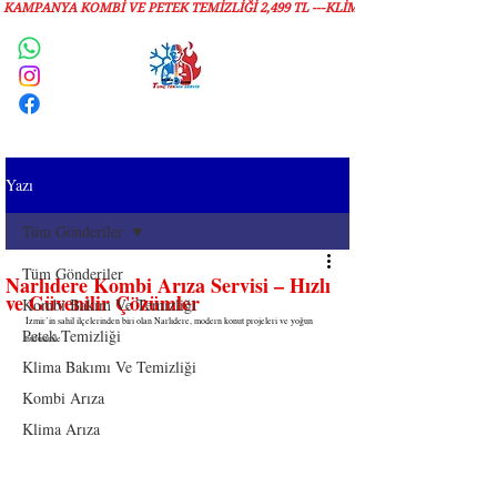
KAMPANYA KOMBİ VE PETEK TEMİZLIĞI 2,499 TL ---KLİMA TEMİZLİĞİ 1,299 TL
Servis Talebi
Yazı
Tüm Gönderiler
Tüm Gönderiler
Narlıdere Kombi Arıza Servisi – Hızlı
ve Güvenilir Çözümler
Kombi Bakım Ve Temizliği
İzmir’in sahil ilçelerinden biri olan Narlıdere, modern konut projeleri ve yoğun 
Petek Temizliği
nüfusu ile 
Klima Bakımı Ve Temizliği
Kombi Arıza
Klima Arıza