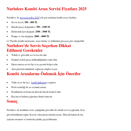
Narlıdere Kombi Arıza Servisi Fiyatları 2025
servis ücretleri 2025
Narlıdere’de 
 yılı için ortalama kombi arıza fiyatları:
500 – 800 TL
Servis ücreti: 
700 – 1500 TL
Küçük parça değişimleri: 
2500 – 5000 TL
Elektronik kart değişimi: 
2000 – 4000 TL
Pompa ve fan değişimi: 
👉 Fiyatlar kombi markasına, arıza türüne ve kullanılan parçaya göre değişebilir.
Narlıdere’de Servis Seçerken Dikkat 
Edilmesi Gerekenler
Yetkili ve güvenilir servis tercih edin.
Orijinal yedek parça kullanıldığından emin olun.
İşlem sonrası servis fişi veya garanti belgesi alın.
Aynı gün hızlı müdahale sağlayan ekipleri seçin.
Kombi Arızalarını Önlemek İçin Öneriler
kombi bakımını
Yılda en az bir kez 
zı yaptırın.
Petek temizliği ile ısı verimini artırın.
Kombinizin su basıncını düzenli olarak kontrol edin.
Kış öncesi bakım çağırmayı ihmal etmeyin.
Sonuç
Narlıdere’de kombiniz arıza yaptığında güvenilir bir teknik servis çağırmak, hem 
güvenli kullanım sağlar hem de cihazınızın ömrünü uzatır. Düzenli bakım ile kış 
aylarını sorunsuz ve konforlu şekilde geçirebilirsiniz.