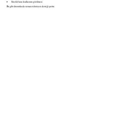
Sürekli hata kodlarının görülmesi
Bu gibi durumlarda uzman teknisyen desteği şarttır.