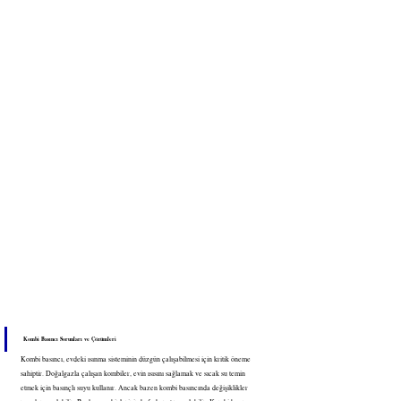
Kombi Basıncı Sorunları ve Çözümleri
Kombi basıncı, evdeki ısınma sisteminin düzgün çalışabilmesi için kritik öneme 
sahiptir. Doğalgazla çalışan kombiler, evin ısısını sağlamak ve sıcak su temin 
etmek için basınçlı suyu kullanır. Ancak bazen kombi basıncında değişiklikler 