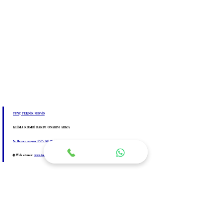
TUNÇ TEKNİK SERVİS
KLİMA KOMBİ BAKIM ONARIM ARIZA
📞 Hemen arayın: 0555 245 00 35
🌐 Web sitemiz: 
www.tuncklimakombi.com
Kombi Bakımı
Kombi Sorunları
Kombi Bakım İpuçları
Kombi Arızaları
Kombi Arıza Tespiti
Kombi Verimliliği
Kombi Su Basıncı
Kombi Basıncı
Kombi Genleşme Tankı
Kombi Tesisatı
Kombi Sıcaklık Ayarı
Evde Kombi Sorunları