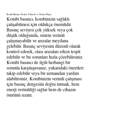
Kombi Basıncı Neden Yükselir ve Neden Düşer
Kombi basıncı, kombinizin sağlıklı 
çalışabilmesi için oldukça önemlidir. 
Basınç seviyesi çok yüksek veya çok 
düşük olduğunda, sistem verimli 
çalışmayabilir ve arızalar meydana 
gelebilir. Basınç seviyesini düzenli olarak 
kontrol ederek, olası arızaları erken tespit 
edebilir ve bu sorunları hızla çözebilirsiniz.
Kombi basıncı ile ilgili herhangi bir 
sorunla karşılaşırsanız, yukarıdaki önerileri 
takip edebilir veya bir uzmandan yardım 
alabilirsiniz. Kombinizin verimli çalışması 
için basınç dengesini doğru tutmak, hem 
enerji verimliliği sağlar hem de cihazın 
ömrünü uzatır.
Anahtar Kelimeler:
 Kombi basıncı, basınç yükselmesi, basınç düşmesi, su kaçağı, kombi arızası, 
radyatör havası, kombiye su eklemek, komb
i, kombi basıncı çözümü