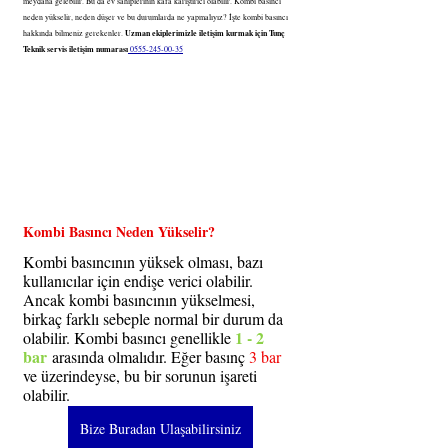
meydana gelebilir. Bu da ev sahiplerinin kafa karıştırıcı olabilir. Kombi basıncı 
neden yükselir, neden düşer ve bu durumlarda ne yapmalıyız? İşte kombi basıncı 
Uzman ekiplerimizle iletişim kurmak için Tunç 
hakkında bilmeniz gerekenler. 
Teknik servis iletişim numarası
0555-245-00-35
Kombi Basıncı Neden Yükselir?
Kombi basıncının yüksek olması, bazı 
kullanıcılar için endişe verici olabilir. 
Ancak kombi basıncının yükselmesi, 
birkaç farklı sebeple normal bir durum da 
1 - 2 
olabilir. Kombi basıncı genellikle 
bar
 arasında olmalıdır. Eğer basınç 
3 bar
ve üzerindeyse, bu bir sorunun işareti 
olabilir.
Bize Buradan Ulaşabilirsiniz