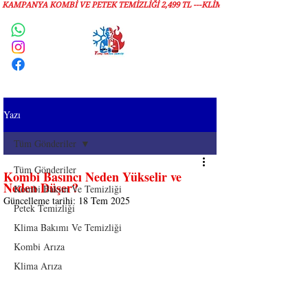
KAMPANYA KOMBİ VE PETEK TEMİZLIĞI 2,499 TL ---KLİMA TEMİZLİĞİ 1,299 TL
Servis Talebi
Yazı
Tüm Gönderiler
Tüm Gönderiler
Kombi Basıncı Neden Yükselir ve
Neden Düşer?
Kombi Bakım Ve Temizliği
Güncelleme tarihi:
18 Tem 2025
Petek Temizliği
Klima Bakımı Ve Temizliği
Kombi Arıza
Klima Arıza