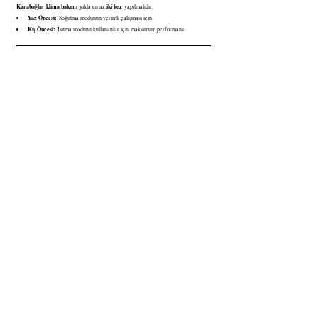
Karabağlar klima bakımı
iki kez
 yılda en az 
 yapılmalıdır:
Yaz Öncesi:
 Soğutma modunun verimli çalışması için
Kış Öncesi:
 Isıtma modunu kullananlar için maksimum performans