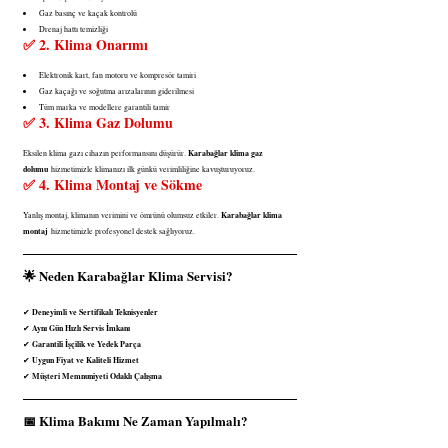
Gaz basınç ve kaçak kontrolü
Drenaj hattı temizliği
✅ 2. Klima Onarımı
Elektronik kart, fan motoru ve kompresör tamiri
Gaz kaçağı ve soğutma arızalarının giderilmesi
Tüm marka ve modellere garantili tamir
✅ 3. Klima Gaz Dolumu
Karabağlar klima gaz 
Eksilen klima gazı cihazın performansını düşürür. 
dolumu
 hizmetimizle klimanızı ilk günkü verimliliğine kavuşturuyoruz.
✅ 4. Klima Montaj ve Sökme
Karabağlar klima 
Yanlış montaj, klimanın verimini ve ömrünü olumsuz etkiler. 
montaj
 hizmetimizle profesyonel destek sağlıyoruz.
🌟 Neden Karabağlar Klima Servisi?
Deneyimli ve Sertifikalı Teknisyenler
✔ 
Aynı Gün Hızlı Servis İmkanı
✔ 
Garantili İşçilik ve Yedek Parça
✔ 
Uygun Fiyat ve Kaliteli Hizmet
✔ 
Müşteri Memnuniyeti Odaklı Çalışma
✔ 
📅 Klima Bakımı Ne Zaman Yapılmalı?