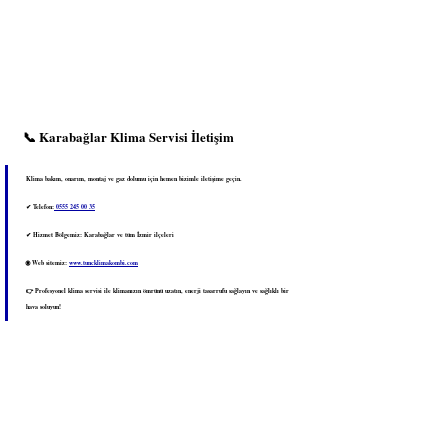
📞 Karabağlar Klima Servisi İletişim
Klima bakım, onarım, montaj ve gaz dolumu için hemen bizimle iletişime geçin.
✔ Telefon:
 0555 245 00 35
✔ Hizmet Bölgemiz: Karabağlar ve tüm İzmir ilçeleri
🌐 Web sitemiz: 
www.tuncklimakombi.com
👉 Profesyonel klima servisi ile klimanızın ömrünü uzatın, enerji tasarrufu sağlayın ve sağlıklı bir 
hava soluyun!