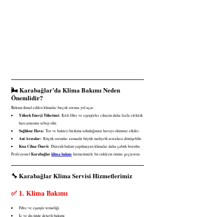
🌬️ Karabağlar’da Klima Bakımı Neden 
Önemlidir?
Bakımı ihmal edilen klimalar birçok soruna yol açar:
Yüksek Enerji Tüketimi:
 Kirli filtre ve eşanjörler cihazın daha fazla elektrik 
harcamasına sebep olur.
Sağlıksız Hava:
 Toz ve bakteri birikimi soluduğunuz havayı olumsuz etkiler.
Ani Arızalar:
 Küçük sorunlar zamanla büyük maliyetli arızalara dönüşebilir.
Kısa Cihaz Ömrü:
 Düzenli bakım yapılmayan klimalar daha çabuk bozulur.
Karabağlar 
klima bakım
Profesyonel 
 hizmetimizle bu risklerin önüne geçiyoruz.
🔧 Karabağlar Klima Servisi Hizmetlerimiz
✅ 1. Klima Bakımı
Filtre ve eşanjör temizliği
İç ve dış ünite detaylı bakımı