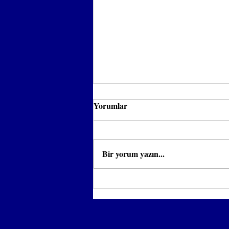
Yorumlar
Bir yorum yazın...
İzmir'de En İyi Klima
Tamircisi Nasıl Bulunur?