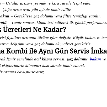
i
 – Ustalar arızayı yerinde ve kısa sürede tespit eder.
– Çoğu arıza aynı gün içinde tamir edilir.
Bakım
 – Gerekliyse gaz dolumu veya filtre temizliği yapılır.
rolü
 – Tamir sonrası klima test edilerek ilk günkü performansın
s Ücretleri Ne Kadar?
visi fiyatları arızanın türüne göre değişir. Küçük bakım ve tem
parça değişimi veya gaz dolumu ek maliyet gerektirir.
a Kombi ile Aynı Gün Servis İmka
ak İzmir genelinde 
acil klima servisi
, 
gaz dolumu
, 
bakım
 ve
 ekiplerimizle klimanızı kısa sürede tamir ederek, 
 bir ortama kavuşturuyoruz.