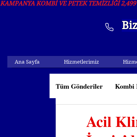
KAMPANYA KOMBİ VE PETEK TEMİZLIĞI 2,499 T
Bi
Ana Sayfa
Hizmetlerimiz
Hizme
Tüm Gönderiler
Kombi 
Kombi Arıza
Klima 
Acil Kl