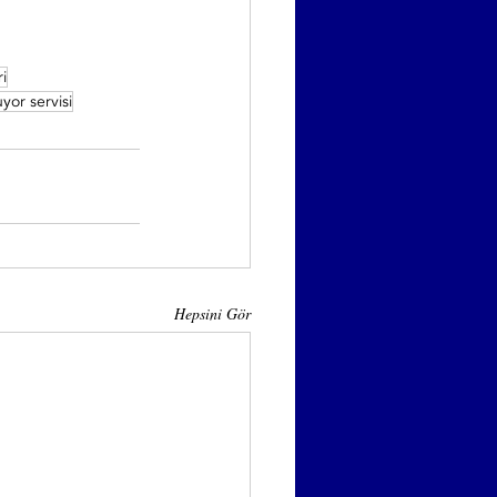
ri
or servisi
Hepsini Gör