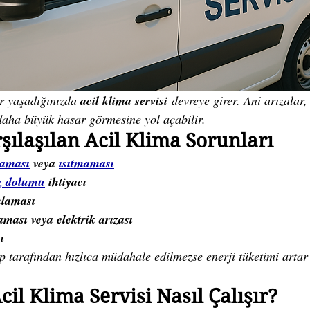
r yaşadığınızda 
acil klima servisi
 devreye girer. Ani arızalar
daha büyük hasar görmesine yol açabilir.
şılaşılan Acil Klima Sorunları
aması
 veya 
ısıtmaması
z dolumu
 ihtiyacı
laması
ası veya elektrik arızası
ı
 tarafından hızlıca müdahale edilmezse enerji tüketimi artar 
cil Klima Servisi Nasıl Çalışır?