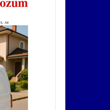
 Çözüm
s, su 