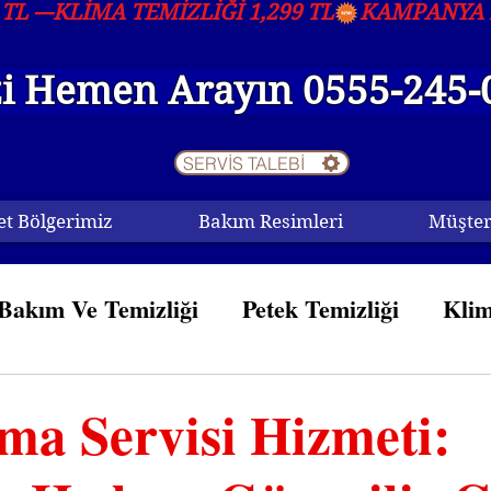
L ---KLİMA TEMİZLİĞİ 1,299 TL
zi Hemen Arayın 0555-245-
SERVİS TALEBİ
t Bölgerimiz
Bakım Resimleri
Müşter
Bakım Ve Temizliği
Petek Temizliği
Klim
Arıza
ima Servisi Hizmeti: