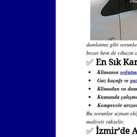
damlatma gibi sorunla
bozar hem de cihazın 
✅ 
En Sık Kar
Klimanın 
soğutm
Gaz kaçağı ve 
ga
Klimadan su dam
Kumanda çalışmam
Kompresör arızas
Bu sorunlar uzman ekip
maliyeti yükselir.
✅ 
İzmir’de A