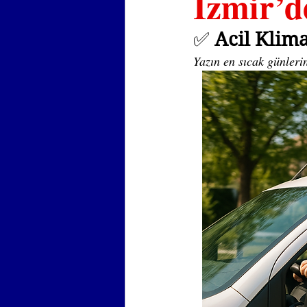
İzmir’d
✅ 
Acil Klim
Yazın en sıcak günleri