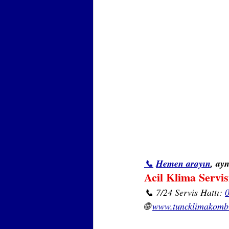
📞
Hemen arayın
, ay
Acil Klima Servis
📞 7/24 Servis Hattı: 
🌐 
www.tuncklimakomb