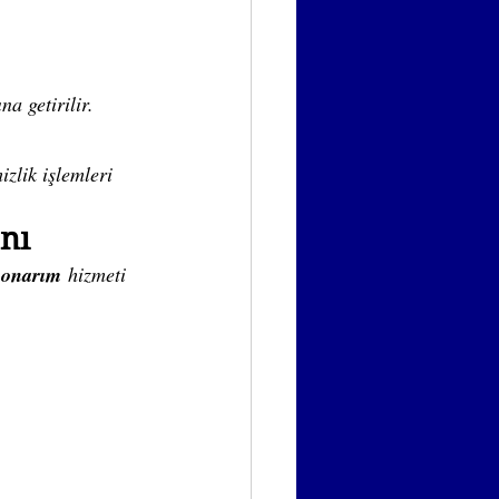
a getirilir.
izlik işlemleri 
nı
 
onarım
 hizmeti 