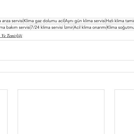
 arıza servisi
Klima gaz dolumu acil
Aynı gün klima servisi
Hızlı klima tami
ima bakım servisi
7/24 klima servisi İzmir
Acil klima onarımı
Klima soğutmuy
 Ve Temizliği