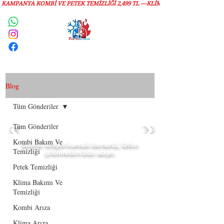
KAMPANYA KOMBİ VE PETEK TEMİZLIĞI 2,499 TL ---KLİMA TEMİZLİĞİ 1,299 TL
Servis Talebi
Blog
Tüm Gönderiler
Tüm Gönderiler
Kombi Bakım Ve
Bizimle iletişim kurmak isterseniz, lütfen
Temizliği
çekinmeden bize ulaşın.
Petek Temizliği
Klima Bakımı Ve
Temizliği
Kombi Arıza
Klima Arıza