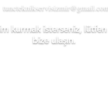
tuncteknikservisizmir@gmail.co
işim kurmak isterseniz, lütf
bize ulaşın.