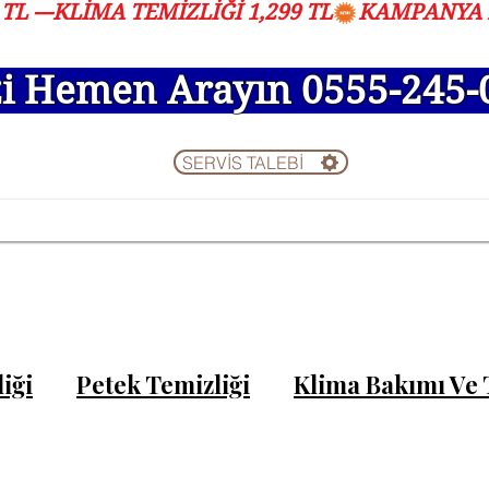
L ---KLİMA TEMİZLİĞİ 1,299 TL
zi Hemen Arayın 0555-245-
SERVİS TALEBİ
t Bölgerimiz
Bakım Resimleri
Müşter
iği
Petek Temizliği
Klima Bakımı Ve 