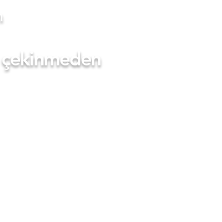
m
en çekinmeden