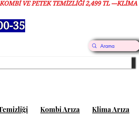
00-35
i Memnuniyeti
Blog
İletişim
Temizliği
Kombi Arıza
Klima Arıza