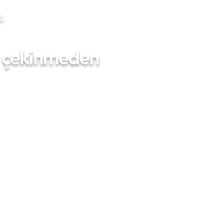
m
en çekinmeden