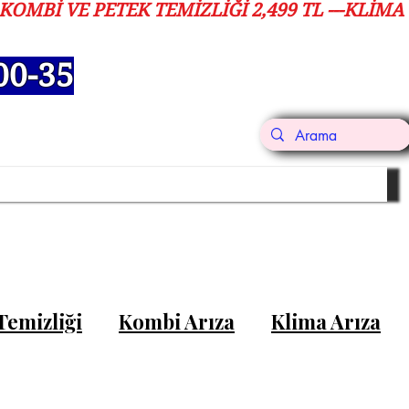
00-35
i Memnuniyeti
Blog
İletişim
Temizliği
Kombi Arıza
Klima Arıza