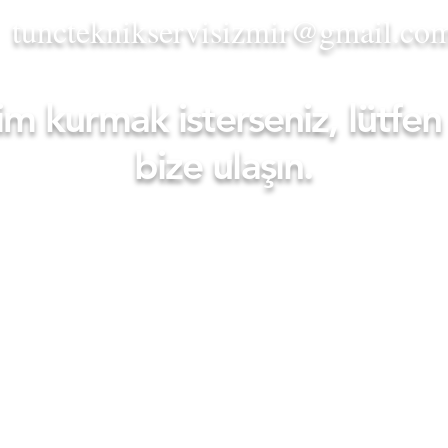
tuncteknikservisizmir@gmail.co
işim kurmak isterseniz, lütf
bize ulaşın.