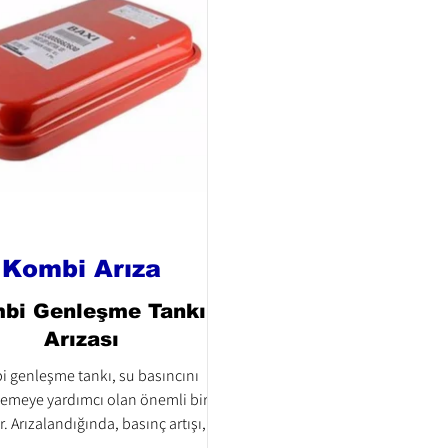
Kombi Arıza
bi Genleşme Tankı
Arızası
 genleşme tankı, su basıncını
emeye yardımcı olan önemli bir
. Arızalandığında, basınç artışı, su
sızıntısı ve sık arız