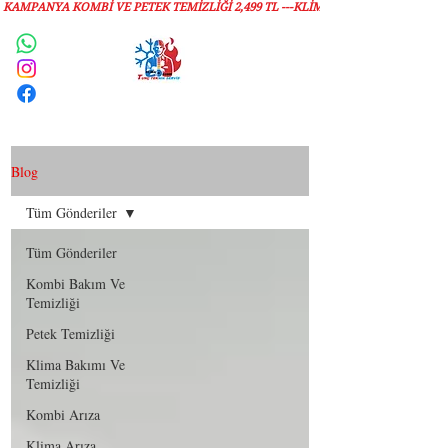
KAMPANYA KOMBİ VE PETEK TEMİZLIĞI 2,499 TL ---KLİMA TEMİZLİĞİ 1,299 TL
Servis Talebi
Blog
Tüm Gönderiler
Tüm Gönderiler
Kombi Bakım Ve
Temizliği
Petek Temizliği
Klima Bakımı Ve
Temizliği
Kombi Arıza
Klima Arıza