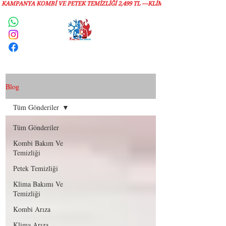
KAMPANYA KOMBİ VE PETEK TEMİZLIĞI 2,499 TL ---KLİMA TEMİZLİĞİ 1,299 TL
Servis Talebi
Blog
Tüm Gönderiler
Tüm Gönderiler
Kombi Bakım Ve
Temizliği
Petek Temizliği
Klima Bakımı Ve
Temizliği
Kombi Arıza
Klima Arıza