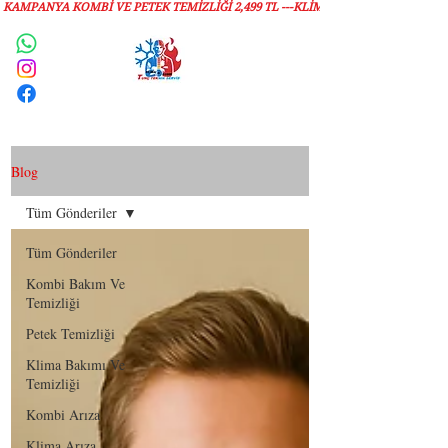
KAMPANYA KOMBİ VE PETEK TEMİZLIĞI 2,499 TL ---KLİMA TEMİZLİĞİ 1,299 TL
Servis Talebi
Blog
Tüm Gönderiler
Tüm Gönderiler
Kombi Bakım Ve
Temizliği
Petek Temizliği
Klima Bakımı Ve
Temizliği
Kombi Arıza
Klima Arıza